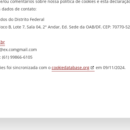
e/ou comentários sobre nossa política de cookies e esta declaração
 dados de contato:
dos do Distrito Federal
co B, Lote 7, Sala 04, 2° Andar, Ed. Sede da OAB/DF, CEP: 70770-522
.br
2@
ex.com
gmail.com
 (61) 99866-6105
kies foi sincronizada com o
cookiedatabase.org
em 09/11/2024.