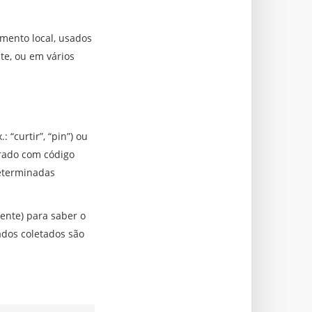
mento local, usados
ite, ou em vários
“curtir”, “pin”) ou
orado com código
determinadas
ente) para saber o
dos coletados são