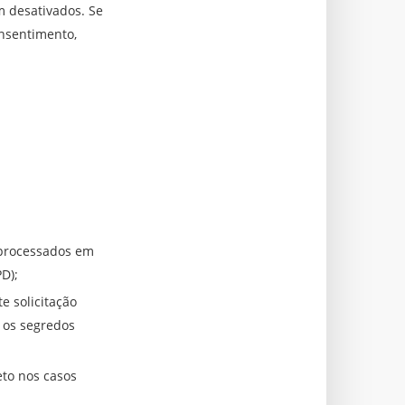
m desativados. Se
onsentimento,
 processados em
D);
e solicitação
 os segredos
eto nos casos