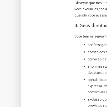
Observe que nosso s
você excluir os coo
quando você acessa
8. Seus direito
Você tem os seguint
confirmação
acesso aos 
correção de
anonimizaçã
desacordo c
portabilida
expressa, d
comerciais e
exclusão do
previstos no