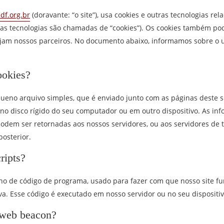
adf.org.br
(doravante: “o site”), usa cookies e outras tecnologias rel
 as tecnologias são chamadas de “cookies”). Os cookies também po
ejam nossos parceiros. No documento abaixo, informamos sobre o 
ookies?
eno arquivo simples, que é enviado junto com as páginas deste 
no disco rígido do seu computador ou em outro dispositivo. As in
dem ser retornadas aos nossos servidores, ou aos servidores de te
osterior.
ripts?
ho de código de programa, usado para fazer com que nosso site f
va. Esse código é executado em nosso servidor ou no seu dispositiv
 web beacon?