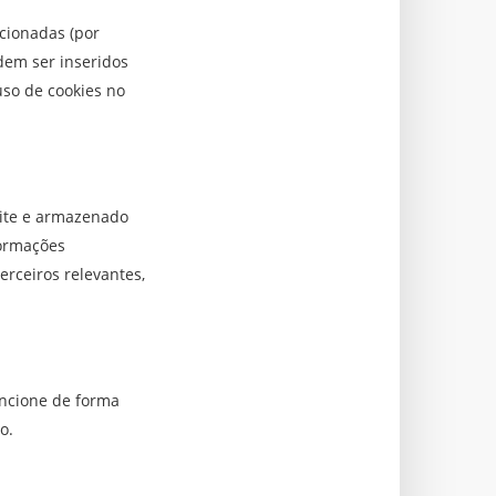
acionadas (por
dem ser inseridos
uso de cookies no
site e armazenado
formações
rceiros relevantes,
uncione de forma
o.