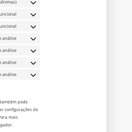
anônimas)
uncional
uncional
 análise
 análise
 análise
 análise
ê também pode
as configurações do
Para mais
egador.