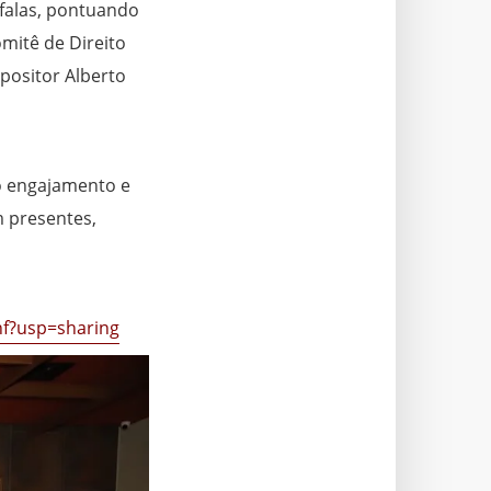
s falas, pontuando
mitê de Direito
positor Alberto
o engajamento e
m presentes,
hf?usp=sharing