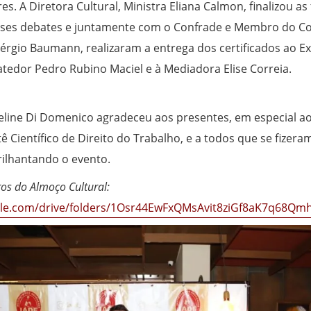
es. A Diretora Cultural, Ministra Eliana Calmon, finalizou a
sses debates e juntamente com o Confrade e Membro do Co
Sérgio Baumann, realizaram a entrega dos certificados ao Ex
atedor Pedro Rubino Maciel e à Mediadora Elise Correia.
eline Di Domenico agradeceu aos presentes, em especial a
 Científico de Direito do Trabalho, e a todos que se fizera
rilhantando o evento.
ros do Almoço Cultural:
ogle.com/drive/folders/1Osr44EwFxQMsAvit8ziGf8aK7q68Qm