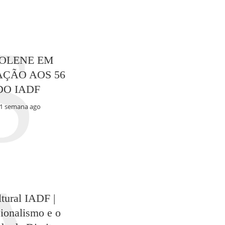
S
SOLENE EM
ÇÃO AOS 56
DO IADF
1 semana ago
tural IADF |
ionalismo e o