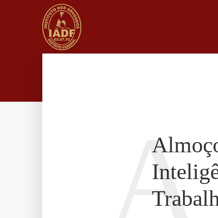
A
Almoço
Intelig
Trabalh